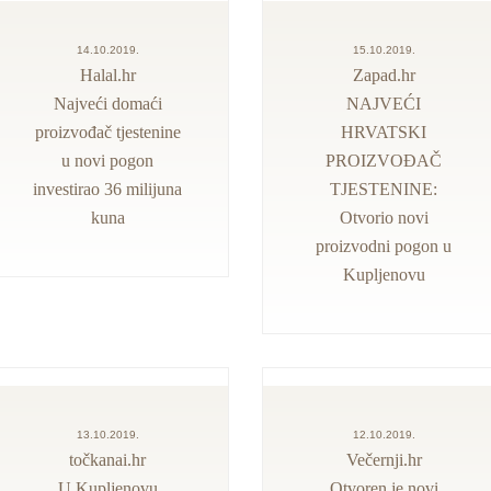
14.10.2019.
15.10.2019.
Halal.hr
Zapad.hr
Najveći domaći
NAJVEĆI
proizvođač tjestenine
HRVATSKI
u novi pogon
PROIZVOĐAČ
investirao 36 milijuna
TJESTENINE:
kuna
Otvorio novi
proizvodni pogon u
Kupljenovu
13.10.2019.
12.10.2019.
točkanai.hr
Večernji.hr
U Kupljenovu
Otvoren je novi