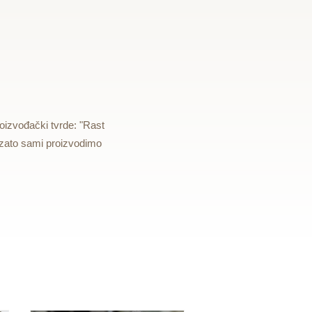
roizvođački tvrde: "Rast
li zato sami proizvodimo