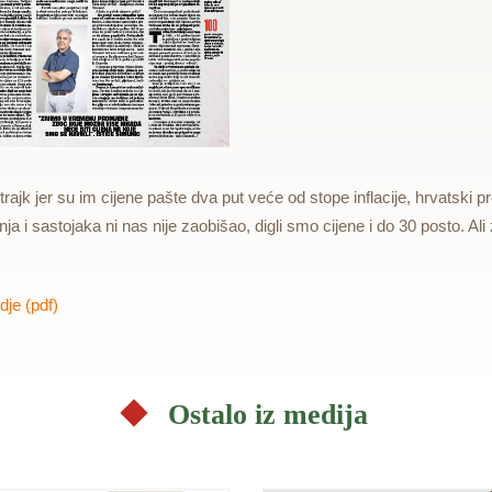
trajk jer su im cijene pašte dva put veće od stope inflacije, hrvatski p
nja i sastojaka ni nas nije zaobišao, digli smo cijene i do 30 posto. A
vdje (pdf)
Ostalo iz medija