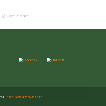
Email:
nase.klasje@naseklasje.hr
i