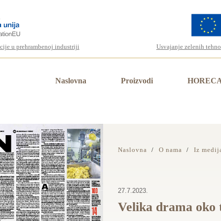
icije u prehrambenoj industriji
Usvajanje zelenih tehno
Naslovna
Proizvodi
HOREC
Naslovna
O nama
Iz medij
27.7.2023.
Velika drama oko t