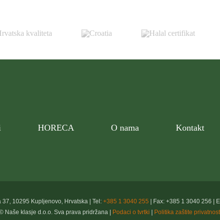
i
HORECA
O nama
Kontakt
a 37, 10295 Kupljenovo, Hrvatska | Tel:
+385 1 3040 255
| Fax: +385 1 3040 256 | 
© Naše klasje d.o.o. Sva prava pridržana |
Podaci o tvrtki
|
Politika zaštite privatnost