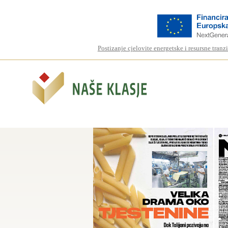
Postizanje cjelovite energetske i resursne tranz