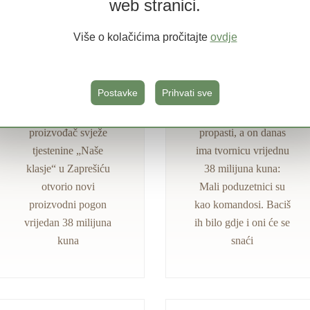
web stranici.
Više o kolačićima pročitajte
ovdje
12.11.2019.
19.10.2019.
Postavke
Prihvati sve
Novi list
tportal.hr
Vodeći hrvatski
Govorili su mu da će
proizvođač svježe
propasti, a on danas
tjestenine „Naše
ima tvornicu vrijednu
klasje“ u Zaprešiću
38 milijuna kuna:
otvorio novi
Mali poduzetnici su
proizvodni pogon
kao komandosi. Baciš
vrijedan 38 milijuna
ih bilo gdje i oni će se
kuna
snaći