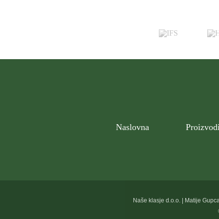
Naslovna
Proizvod
Naše klasje d.o.o. | Matije Gupc