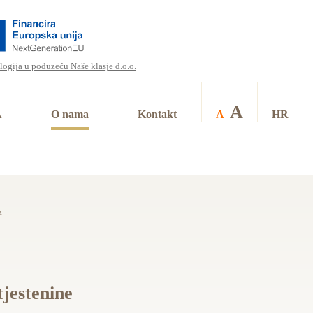
logija u poduzeću Naše klasje d.o.o.
A
A
O nama
Kontakt
A
HR
a
jestenine