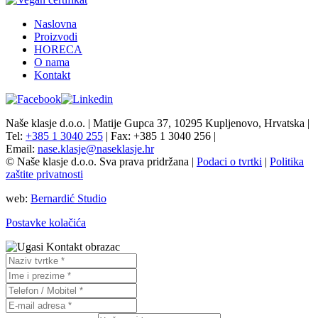
Naslovna
Proizvodi
HORECA
O nama
Kontakt
Naše klasje d.o.o. | Matije Gupca 37, 10295 Kupljenovo, Hrvatska |
Tel:
+385 1 3040 255
| Fax: +385 1 3040 256 |
Email:
nase.klasje@naseklasje.hr
© Naše klasje d.o.o. Sva prava pridržana |
Podaci o tvrtki
|
Politika
zaštite privatnosti
web:
Bernardić Studio
Postavke kolačića