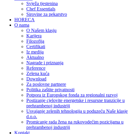
Svježa tjestenina
Chef Essentials
Sirovine za pekarstvo
HORECA
O nama
O Našem klasju
Karijera
Filozofija
Certifikati
Iz medija
Aktualno
Nagrade i priznanja
Reference
Zelena kuća
Download
Za poslovne partnere
Politika zaštite privatnosti
Potpora iz Europskog fonda za regionalni razvoj
Postizanje cjelovite energetske i resursne tranzicije u
prehrambenoj industriji
Usvajanje zelenih tehnologija u poduzeću Naše klasje
d.o.o.
Promicanje rada žena na rukovodećim pozicijama u
prehrambenoj industriji
Kontakt