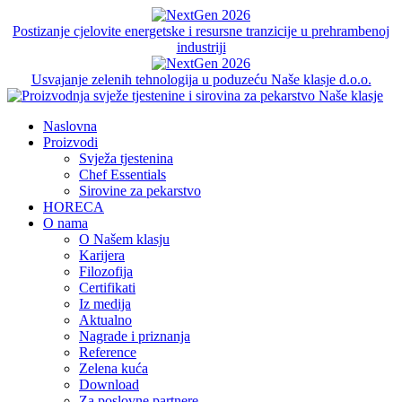
Postizanje cjelovite energetske i resursne tranzicije u prehrambenoj
industriji
Usvajanje zelenih tehnologija u poduzeću Naše klasje d.o.o.
Naslovna
Proizvodi
Svježa tjestenina
Chef Essentials
Sirovine za pekarstvo
HORECA
O nama
O Našem klasju
Karijera
Filozofija
Certifikati
Iz medija
Aktualno
Nagrade i priznanja
Reference
Zelena kuća
Download
Za poslovne partnere