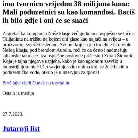
ima tvornicu vrijednu 38 milijuna kuna:
Mali poduzetnici su kao komandosi. Baciš
ih bilo gdje i oni će se snaći
Zagrebačka kompanija Naše klasje već godinama uspješno se tuče s
Talijanima na tržištu na kojem oni glase kao najjači na svijetu – u
proizvodnji svježe tjestenine. Svi oni koji su jeli torteline ili raviole
Našeg klasja, pod brendom Aurelia, reći će da često i nadmašuju
talijanske takmace. Iza uspješne poslovne priče stoji Zoran Šimunić.
Koja je tajna njegova uspjeha, kako je kao agronom završio u
industriji tjestenine i što savjetuje svim onima koji se žele baciti u
poduzetničke vode, otkrio je u intervjuu za tportal
Pročitajte cijeli članak na tportal.hr
Ostalo iz medija
27.7.2023.
Jutarnji list