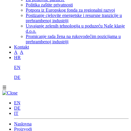
Politika zaštite privatnosti
Potpora iz Europskog fonda za regionalni razvoj
Postizanje cjelovite energetske i resursne tranzicije u
prehrambenoj industriji
Usvajanje zelenih tehnologija u poduzeću Naše klasje
d.o.o.
Promicanje rada žena na rukovodećim pozicijama u
prehrambenoj industriji
Kontakt
A
A
HR
EN
DE
☰
EN
DE
IT
Naslovna
Proizvodi