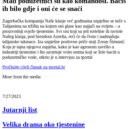
Mali poduzetnici su kao komandosi. Baciš
ih bilo gdje i oni će se snaći
Zagrebačka kompanija Naše klasje već godinama uspješno se tuče s
Talijanima na tržištu na kojem oni glase kao najjači na svijetu – u
proizvodnji svježe tjestenine. Svi oni koji su jeli torteline ili raviole
Našeg klasja, pod brendom Aurelia, reći će da često i nadmašuju
talijanske takmace. Iza uspješne poslovne priče stoji Zoran Šimunić.
Koja je tajna njegova uspjeha, kako je kao agronom završio u
industriji tjestenine i što savjetuje svim onima koji se žele baciti u
poduzetničke vode, otkrio je u intervjuu za tportal
Pročitajte cijeli članak na tportal.hr
More from the media
7/27/2023
Jutarnji list
Velika drama oko tjestenine