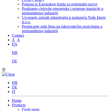
Potpora iz Europskog fonda za regionalni razvoj
Postizanje cjelovite energetske i resursne tranzicije u
prehrambenoj industriji
Usvajanje zelenih tehnologija u poduzeću Naše klasje
d.o.o.
Promicanje rada žena na rukovodećim pozicijama u
prehrambenoj industriji
Contact
A
A
EN
HR
DE
☰
HR
DE
IT
Home
Products
Fresh pasta