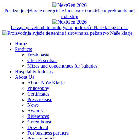
Postizanje cjelovite energetske i resursne tranzicije u prehrambenoj
industriji
Usvajanje zelenih tehnologija u poduzeću Naše klasje d.o.o.
Home
Products
Fresh pasta
Chef Essentials
Mixes and concentrates for bakeries
Hospitality Industry
About Us
About Naše Klasje
Philosophy
Certificates
Press release
News
Awards
References
Green house
Download
For business partners
Privacy policy