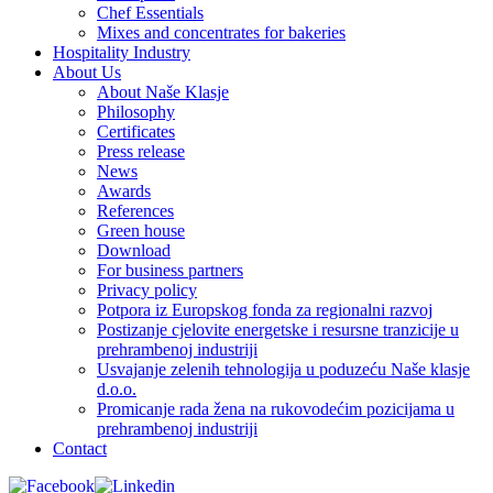
Chef Essentials
Mixes and concentrates for bakeries
Hospitality Industry
About Us
About Naše Klasje
Philosophy
Certificates
Press release
News
Awards
References
Green house
Download
For business partners
Privacy policy
Potpora iz Europskog fonda za regionalni razvoj
Postizanje cjelovite energetske i resursne tranzicije u
prehrambenoj industriji
Usvajanje zelenih tehnologija u poduzeću Naše klasje
d.o.o.
Promicanje rada žena na rukovodećim pozicijama u
prehrambenoj industriji
Contact