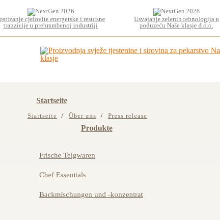
ostizanje cjelovite energetske i resursne
Usvajanje zelenih tehnologija u
tranzicije u prehrambenoj industriji
poduzeću Naše klasje d.o.o.
Startseite
Startseite
Über uns
Press release
Produkte
Frische Teigwaren
Chef Essentials
Backmischungen und -konzentrat