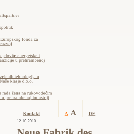
ftspartner
politik
z Europskog fonda za
 razvoj
 cjelovite energetske i
ranzicije u prehrambenoj
zelenih tehnologija u
aše klasje d.o.o.
e rada žena na rukovodećim
 u prehrambenoj industriji
A
Kontakt
A
DE
12.10.2019.
Neue Fabrik des