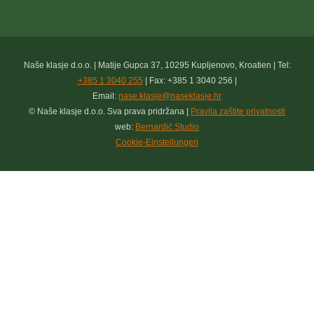
Naše klasje d.o.o. | Matije Gupca 37, 10295 Kupljenovo, Kroatien | Tel:
+385 1 3040 255
| Fax: +385 1 3040 256 |
Email:
nase.klasje@naseklasje.hr
© Naše klasje d.o.o. Sva prava pridržana |
Pravila zaštite privatnosti
web:
Bernardić Studio
Cookie-Einstellungen