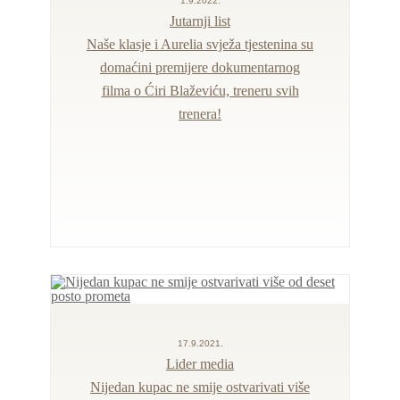
1.9.2022.
Jutarnji list
Naše klasje i Aurelia svježa tjestenina su
domaćini premijere dokumentarnog
filma o Ćiri Blaževiću, treneru svih
trenera!
17.9.2021.
Lider media
Nijedan kupac ne smije ostvarivati više