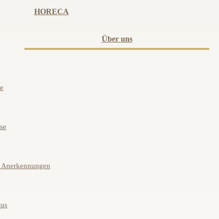
HORECA
Über uns
ie
ase
d Anerkennungen
aus