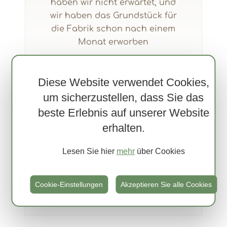
haben wir nicht erwartet, und
wir haben das Grundstück für
die Fabrik schon nach einem
Monat erworben
Diese Website verwendet Cookies,
um sicherzustellen, dass Sie das
beste Erlebnis auf unserer Website
30.11.2019.
erhalten.
Lider
CROMA erteilt 18 gleichwertige
Lesen Sie hier
mehr
über Cookies
Auszeichnungen zum Manager
des Jahres 2019
Cookie-Einstellungen
Akzeptieren Sie alle Cookies