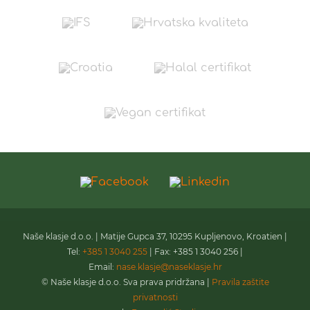
Naše klasje d.o.o. | Matije Gupca 37, 10295 Kupljenovo, Kroatien |
Tel:
+385 1 3040 255
| Fax: +385 1 3040 256 |
Email:
nase.klasje@naseklasje.hr
© Naše klasje d.o.o. Sva prava pridržana |
Pravila zaštite
privatnosti