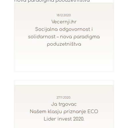
18.12.2020.
Vecernji.hr
Socijalna odgovornost i
solidarnost – nova paradigma
poduzetništva
27.11.2020.
Ja trgovac
Našem klasju priznanje ECO
Lider invest 2020.