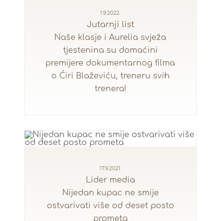
1.9.2022.
Jutarnji list
Naše klasje i Aurelia svježa
tjestenina su domaćini
premijere dokumentarnog filma
o Ćiri Blaževiću, treneru svih
trenera!
17.9.2021.
Lider media
Nijedan kupac ne smije
ostvarivati više od deset posto
prometa