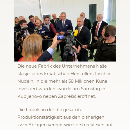
Die neue Fabrik des Unternehmens Naše
klasje, eines kroatischen Herstellers frischer
Nudeln, in die mehr als 38 Millionen Kuna
investiert wurden, wurde am Samstag in
Kupljenovo neben Zaprešić eröffnet.
Die Fabrik, in der die gesamte
Produktionstätigkeit aus den bisherigen
zwei Anlagen vereint wird, erstreckt sich auf