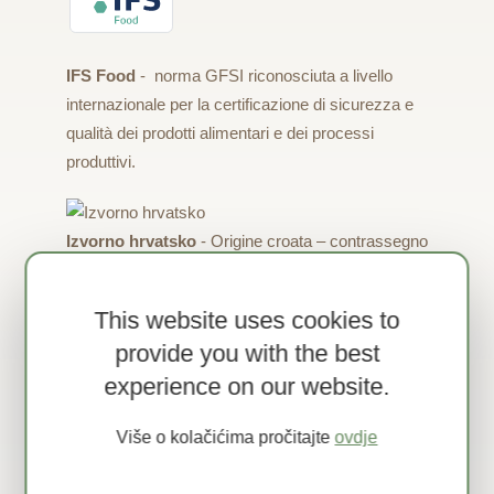
IFS Food
- norma GFSI riconosciuta a livello
internazionale per la certificazione di sicurezza e
qualità dei prodotti alimentari e dei processi
produttivi.
Izvorno hrvatsko
- Origine croata – contrassegno
visivo della qualità dei prodotti e servizi croati
This website uses cookies to
provide you with the best
Hrvatska kvaliteta
- Qualità croata –
experience on our website.
contrassegno visivo della qualità dei prodotti e
servizi croati
Više o kolačićima pročitajte
ovdje