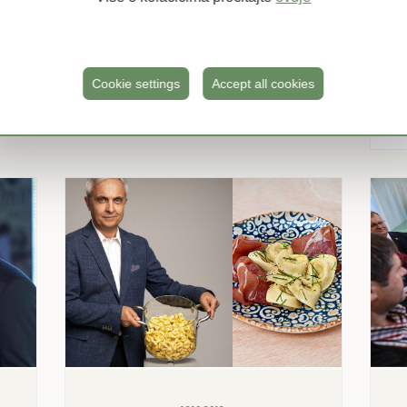
Vodeći hrvatski proizvođač svježe
tjestenine „Naše klasje“ u Zaprešiću
otvorio novi proizvodni pogon
vrijedan 38 milijuna kuna
Cookie settings
Accept all cookies