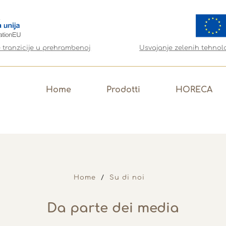
e tranzicije u prehrambenoj
Usvajanje zelenih tehnol
Home
Prodotti
HORECA
Home
Su di noi
Da parte dei media