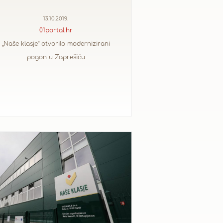
13.10.2019.
01portal.hr
„Naše klasje“ otvorilo modernizirani
pogon u Zaprešiću