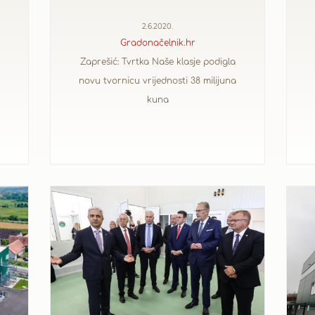
2.6.2020.
Gradonačelnik.hr
Zaprešić: Tvrtka Naše klasje podigla
novu tvornicu vrijednosti 38 milijuna
kuna