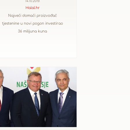
14.10.2019.
Halal.hr
Najveći domaći proizvođač
tjestenine u novi pogon investirao
36 milijuna kuna