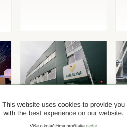
This website uses cookies to provide you
with the best experience on our website.
12.11.2019.
Novi list
Više o kolačićima pročitajte
ovdje