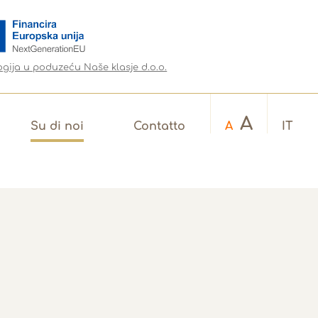
ogija u poduzeću Naše klasje d.o.o.
A
Su di noi
Contatto
A
IT