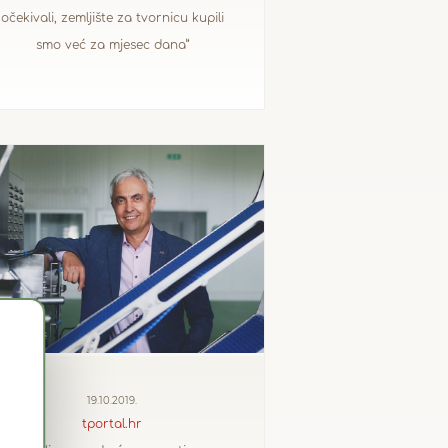
očekivali, zemljište za tvornicu kupili
smo već za mjesec dana”
19.10.2019.
tportal.hr