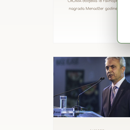
CROMA dodjelila 18 ravnopravnih
nagrada Menadžer godine 2019.