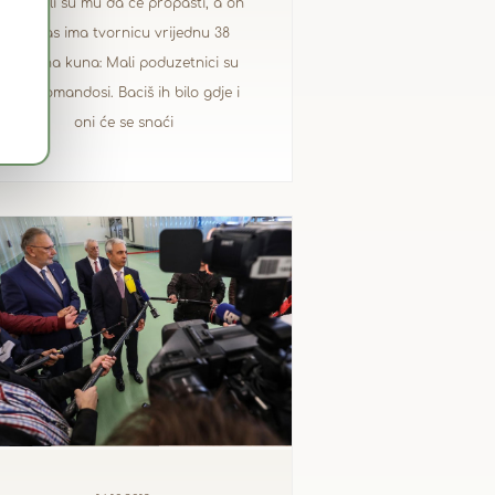
Govorili su mu da će propasti, a on
danas ima tvornicu vrijednu 38
milijuna kuna: Mali poduzetnici su
kao komandosi. Baciš ih bilo gdje i
oni će se snaći