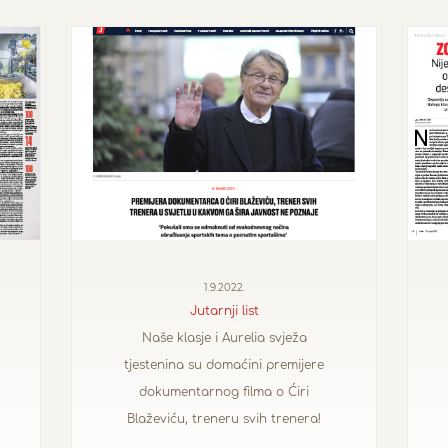
1.9.2022.
Jutarnji list
Naše klasje i Aurelia svježa
tjestenina su domaćini premijere
dokumentarnog filma o Ćiri
Blaževiću, treneru svih trenera!