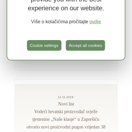
experience on our website.
30.11.2019.
Lider
Više o kolačićima pročitajte
ovdje
CROMA dodjelila 18 ravnopravnih
nagrada Menadžer godine 2019.
Cookie settings
Accept all cookies
12.11.2019.
Novi list
Vodeći hrvatski proizvođač svježe
tjestenine „Naše klasje“ u Zaprešiću
otvorio novi proizvodni pogon vrijedan 38