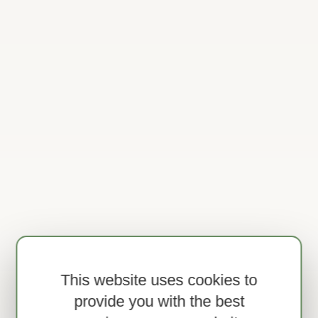
Tortelloni
FOUR CHEESE
This website uses cookies to
250 g
provide you with the best