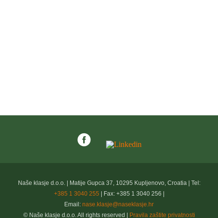
Naše klasje d.o.o. | Matije Gupca 37, 10295 Kupljenovo, Croatia | Tel:
+385 1 3040 255
| Fax: +385 1 3040 256 |
Email:
nase.klasje@naseklasje.hr
© Naše klasje d.o.o. All rights reserved |
Pravila zaštite privatnosti